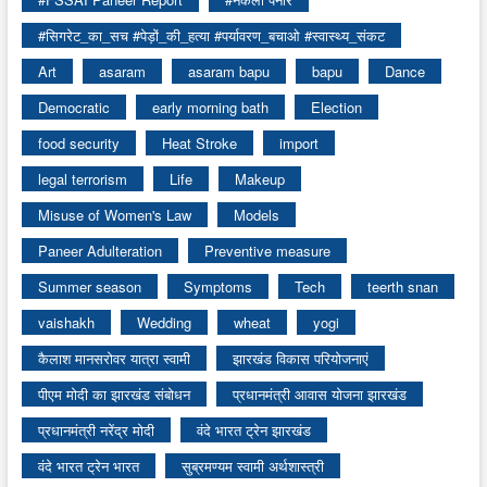
#सिगरेट_का_सच #पेड़ों_की_हत्या #पर्यावरण_बचाओ #स्वास्थ्य_संकट
Art
asaram
asaram bapu
bapu
Dance
Democratic
early morning bath
Election
food security
Heat Stroke
import
legal terrorism
Life
Makeup
Misuse of Women's Law
Models
Paneer Adulteration
Preventive measure
Summer season
Symptoms
Tech
teerth snan
vaishakh
Wedding
wheat
yogi
कैलाश मानसरोवर यात्रा स्वामी
झारखंड विकास परियोजनाएं
पीएम मोदी का झारखंड संबोधन
प्रधानमंत्री आवास योजना झारखंड
प्रधानमंत्री नरेंद्र मोदी
वंदे भारत ट्रेन झारखंड
वंदे भारत ट्रेन भारत
सुब्रमण्यम स्वामी अर्थशास्त्री