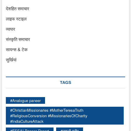
देशहित समाचार
लाइफ स्टाइल
व्यापार
संस्कृति समाचार
सायन्स & टेक
सुर्खियां
TAGS
#Analogue paneer
#ChristianMissionaries #MotherTeresaTruth
#ReligiousConversion #MissionariesOfCharity
#IndiaCultureAttack
#FSSAI Paneer Report
#नकली पनीर