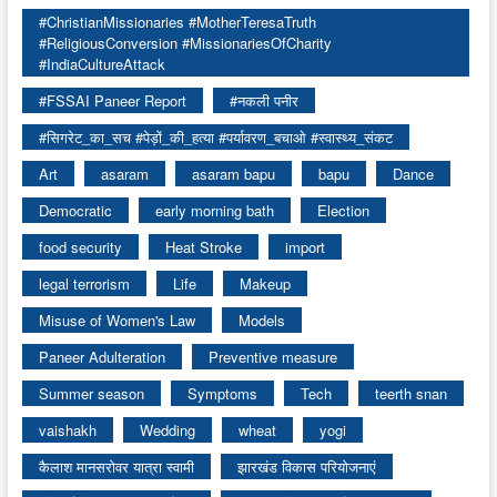
#ChristianMissionaries #MotherTeresaTruth
#ReligiousConversion #MissionariesOfCharity
#IndiaCultureAttack
#FSSAI Paneer Report
#नकली पनीर
#सिगरेट_का_सच #पेड़ों_की_हत्या #पर्यावरण_बचाओ #स्वास्थ्य_संकट
Art
asaram
asaram bapu
bapu
Dance
Democratic
early morning bath
Election
food security
Heat Stroke
import
legal terrorism
Life
Makeup
Misuse of Women's Law
Models
Paneer Adulteration
Preventive measure
Summer season
Symptoms
Tech
teerth snan
vaishakh
Wedding
wheat
yogi
कैलाश मानसरोवर यात्रा स्वामी
झारखंड विकास परियोजनाएं