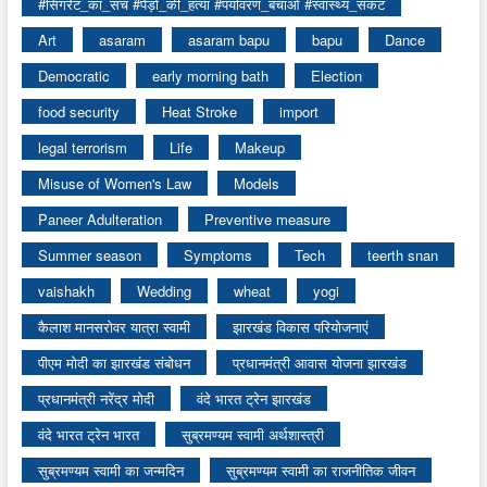
#सिगरेट_का_सच #पेड़ों_की_हत्या #पर्यावरण_बचाओ #स्वास्थ्य_संकट
Art
asaram
asaram bapu
bapu
Dance
Democratic
early morning bath
Election
food security
Heat Stroke
import
legal terrorism
Life
Makeup
Misuse of Women's Law
Models
Paneer Adulteration
Preventive measure
Summer season
Symptoms
Tech
teerth snan
vaishakh
Wedding
wheat
yogi
कैलाश मानसरोवर यात्रा स्वामी
झारखंड विकास परियोजनाएं
पीएम मोदी का झारखंड संबोधन
प्रधानमंत्री आवास योजना झारखंड
प्रधानमंत्री नरेंद्र मोदी
वंदे भारत ट्रेन झारखंड
वंदे भारत ट्रेन भारत
सुब्रमण्यम स्वामी अर्थशास्त्री
सुब्रमण्यम स्वामी का जन्मदिन
सुब्रमण्यम स्वामी का राजनीतिक जीवन