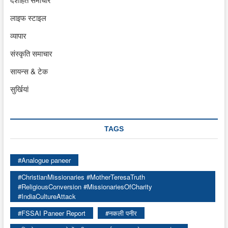
लाइफ स्टाइल
व्यापार
संस्कृति समाचार
सायन्स & टेक
सुर्खियां
TAGS
#Analogue paneer
#ChristianMissionaries #MotherTeresaTruth
#ReligiousConversion #MissionariesOfCharity
#IndiaCultureAttack
#FSSAI Paneer Report
#नकली पनीर