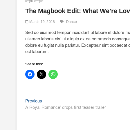
लाइफ स्टाइल
The Magbook Edit: What We’re Lov
March 19, 2018
Dance
Sed do eiusmod tempor incididunt ut labore et dolore m
ullamco laboris nisi ut aliquip ex ea commodo consequat. 
dolore eu fugiat nulla pariatur. Excepteur sint occaecat c
est laborum.
Share this:
Previous
Post
Previous
post:
A Royal Romance’ drops first teaser trailer
navigation