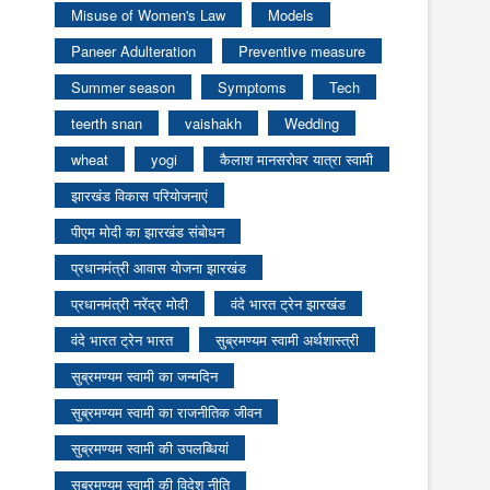
Misuse of Women's Law
Models
Paneer Adulteration
Preventive measure
Summer season
Symptoms
Tech
teerth snan
vaishakh
Wedding
wheat
yogi
कैलाश मानसरोवर यात्रा स्वामी
झारखंड विकास परियोजनाएं
पीएम मोदी का झारखंड संबोधन
प्रधानमंत्री आवास योजना झारखंड
प्रधानमंत्री नरेंद्र मोदी
वंदे भारत ट्रेन झारखंड
वंदे भारत ट्रेन भारत
सुब्रमण्यम स्वामी अर्थशास्त्री
सुब्रमण्यम स्वामी का जन्मदिन
सुब्रमण्यम स्वामी का राजनीतिक जीवन
सुब्रमण्यम स्वामी की उपलब्धियां
सुब्रमण्यम स्वामी की विदेश नीति