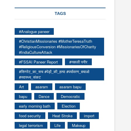
TAGS
#Analogue paneer
#ChristianMissionaries #MotherTeresaTruth
#ReligiousConversion #MissionariesOfCharity
#IndiaCultureAttack
#FSSAI Paneer Report
#नकली पनीर
#सिगरेट_का_सच #पेड़ों_की_हत्या #पर्यावरण_बचाओ
#स्वास्थ्य_संकट
Art
asaram
asaram bapu
bapu
Dance
Democratic
early morning bath
Election
food security
Heat Stroke
import
legal terrorism
Life
Makeup