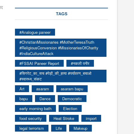
ाद
TAGS
#Analogue paneer
#ChristianMissionaries #MotherTeresaTruth
#ReligiousConversion #MissionariesOfCharity
#IndiaCultureAttack
#FSSAI Paneer Report
#नकली पनीर
#सिगरेट_का_सच #पेड़ों_की_हत्या #पर्यावरण_बचाओ
#स्वास्थ्य_संकट
Art
asaram
asaram bapu
bapu
Dance
Democratic
early morning bath
Election
food security
Heat Stroke
import
legal terrorism
Life
Makeup