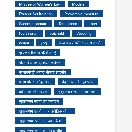
Misuse of Women's Law
Models
Paneer Adulteration
Preventive measure
Summer season
Symptoms
Tech
teerth snan
vaishakh
Wedding
wheat
yogi
कैलाश मानसरोवर यात्रा स्वामी
झारखंड विकास परियोजनाएं
पीएम मोदी का झारखंड संबोधन
प्रधानमंत्री आवास योजना झारखंड
प्रधानमंत्री नरेंद्र मोदी
वंदे भारत ट्रेन झारखंड
वंदे भारत ट्रेन भारत
सुब्रमण्यम स्वामी अर्थशास्त्री
सुब्रमण्यम स्वामी का जन्मदिन
सुब्रमण्यम स्वामी का राजनीतिक जीवन
सुब्रमण्यम स्वामी की उपलब्धियां
सुब्रमण्यम स्वामी की विदेश नीति