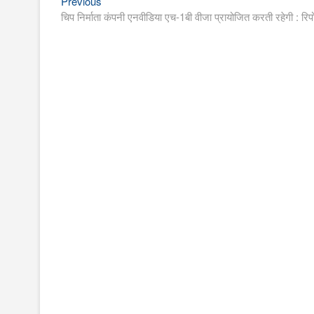
Previous
Post
Previous
post:
चिप निर्माता कंपनी एनवीडिया एच-1बी वीजा प्रायोजित करती रहेगी : रिपो
navigation