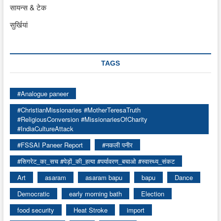
सायन्स & टेक
सुर्खियां
TAGS
#Analogue paneer
#ChristianMissionaries #MotherTeresaTruth
#ReligiousConversion #MissionariesOfCharity
#IndiaCultureAttack
#FSSAI Paneer Report
#नकली पनीर
#सिगरेट_का_सच #पेड़ों_की_हत्या #पर्यावरण_बचाओ #स्वास्थ्य_संकट
Art
asaram
asaram bapu
bapu
Dance
Democratic
early morning bath
Election
food security
Heat Stroke
import