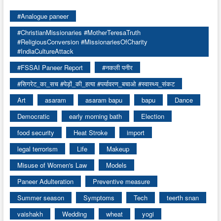
#Analogue paneer
#ChristianMissionaries #MotherTeresaTruth
#ReligiousConversion #MissionariesOfCharity
#IndiaCultureAttack
#FSSAI Paneer Report
#नकली पनीर
#सिगरेट_का_सच #पेड़ों_की_हत्या #पर्यावरण_बचाओ #स्वास्थ्य_संकट
Art
asaram
asaram bapu
bapu
Dance
Democratic
early morning bath
Election
food security
Heat Stroke
import
legal terrorism
Life
Makeup
Misuse of Women's Law
Models
Paneer Adulteration
Preventive measure
Summer season
Symptoms
Tech
teerth snan
vaishakh
Wedding
wheat
yogi