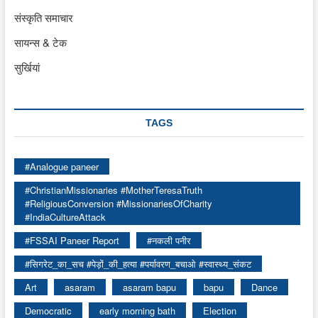
संस्कृति समाचार
सायन्स & टेक
सुर्खियां
TAGS
#Analogue paneer
#ChristianMissionaries #MotherTeresaTruth
#ReligiousConversion #MissionariesOfCharity
#IndiaCultureAttack
#FSSAI Paneer Report
#नकली पनीर
#सिगरेट_का_सच #पेड़ों_की_हत्या #पर्यावरण_बचाओ #स्वास्थ्य_संकट
Art
asaram
asaram bapu
bapu
Dance
Democratic
early morning bath
Election