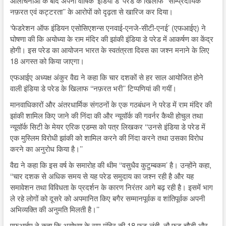
आलोचनाओं के बाद अपनी वार्षिक ‘इंडिया डे’ परेड के खिलाफ ‘‘साम्प्रदायिक
नफ़रत एवं कट्टरता’’ के आरोपों को दृढ़ता से खारिज कर दिया।
‘फेडरेशन ऑफ इंडियन एसोसिएशन्स एनवाई-एनजे-सीटी-एनई’ (एफआईए) ने
घोषणा की कि अयोध्या के राम मंदिर की झांकी इंडिया डे परेड में आकर्षण का केंद्र
होगी। इस परेड का आयोजन भारत के स्वतंत्रता दिवस का जश्न मनाने के लिए
18 अगस्त को किया जाएगा।
एफआईए अध्यक्ष अंकुर वैद्य ने कहा कि चार दशकों से हर साल आयोजित होने
वाली इंडिया डे परेड के खिलाफ ‘‘नफ़रत भरी’’ टिप्पणियां की गयीं।
मानवाधिकारों और अंतरधार्मिक संगठनों के एक गठबंधन ने परेड में राम मंदिर की
झांकी शामिल किए जाने की निंदा की और न्यूयॉर्क की गवर्नर कैथी होचुल तथा
न्यूयॉर्क सिटी के मेयर एरिक एडम्स को पत्र लिखकर ‘‘उनसे इंडिया डे परेड में
एक मुस्लिम विरोधी झांकी को शामिल करने की निंदा करने तथा उसका विरोध
करने का अनुरोध किया है।’’
वैद्य ने कहा कि इस वर्ष के समारोह की थीम ‘‘वसुधैव कुटुम्बकम’ है। उन्होंने कहा,
‘‘चार दशक से अधिक समय से यह परेड समुदाय का जश्न रही है और यह
समावेशन तथा विविधता के प्रदर्शन के कारण निरंतर आगे बढ़ रही है। इसमें भाग
ले रहे लोगों को दूसरे को अपमानित किए बगैर सम्मानपूर्वक व शांतिपूर्वक अपनी
अभिव्यक्ति की अनुमति मिलती है।’’
एफआईए ने कहा कि अयोध्या के राम मंदिर की 18 फुट लंबी, नौ फुट चौड़ी और