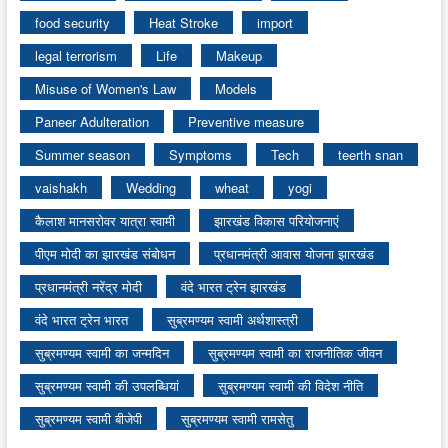
food security
Heat Stroke
import
legal terrorism
Life
Makeup
Misuse of Women's Law
Models
Paneer Adulteration
Preventive measure
Summer season
Symptoms
Tech
teerth snan
vaishakh
Wedding
wheat
yogi
कैलाश मानसरोवर यात्रा स्वामी
झारखंड विकास परियोजनाएं
पीएम मोदी का झारखंड संबोधन
प्रधानमंत्री आवास योजना झारखंड
प्रधानमंत्री नरेंद्र मोदी
वंदे भारत ट्रेन झारखंड
वंदे भारत ट्रेन भारत
सुब्रमण्यम स्वामी अर्थशास्त्री
सुब्रमण्यम स्वामी का जन्मदिन
सुब्रमण्यम स्वामी का राजनीतिक जीवन
सुब्रमण्यम स्वामी की उपलब्धियां
सुब्रमण्यम स्वामी की विदेश नीति
सुब्रमण्यम स्वामी बीजेपी
सुब्रमण्यम स्वामी रामसेतु