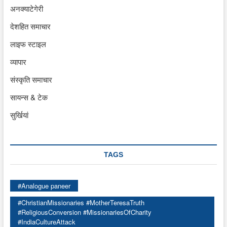
अनक्याटेगेरी
देशहित समाचार
लाइफ स्टाइल
व्यापार
संस्कृति समाचार
सायन्स & टेक
सुर्खियां
TAGS
#Analogue paneer
#ChristianMissionaries #MotherTeresaTruth
#ReligiousConversion #MissionariesOfCharity
#IndiaCultureAttack