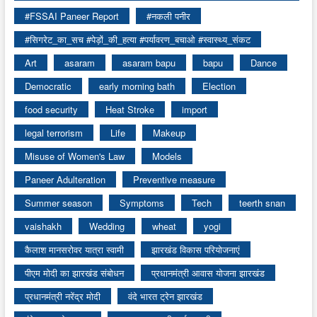
#FSSAI Paneer Report
#नकली पनीर
#सिगरेट_का_सच #पेड़ों_की_हत्या #पर्यावरण_बचाओ #स्वास्थ्य_संकट
Art
asaram
asaram bapu
bapu
Dance
Democratic
early morning bath
Election
food security
Heat Stroke
import
legal terrorism
Life
Makeup
Misuse of Women's Law
Models
Paneer Adulteration
Preventive measure
Summer season
Symptoms
Tech
teerth snan
vaishakh
Wedding
wheat
yogi
कैलाश मानसरोवर यात्रा स्वामी
झारखंड विकास परियोजनाएं
पीएम मोदी का झारखंड संबोधन
प्रधानमंत्री आवास योजना झारखंड
प्रधानमंत्री नरेंद्र मोदी
वंदे भारत ट्रेन झारखंड