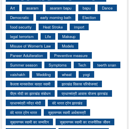
Art
asaram
asaram bapu
bapu
Dance
Democratic
early morning bath
Election
food security
Heat Stroke
import
legal terrorism
Life
Makeup
Misuse of Women's Law
Models
Paneer Adulteration
Preventive measure
Summer season
Symptoms
Tech
teerth snan
vaishakh
Wedding
wheat
yogi
कैलाश मानसरोवर यात्रा स्वामी
झारखंड विकास परियोजनाएं
पीएम मोदी का झारखंड संबोधन
प्रधानमंत्री आवास योजना झारखंड
प्रधानमंत्री नरेंद्र मोदी
वंदे भारत ट्रेन झारखंड
वंदे भारत ट्रेन भारत
सुब्रमण्यम स्वामी अर्थशास्त्री
सुब्रमण्यम स्वामी का जन्मदिन
सुब्रमण्यम स्वामी का राजनीतिक जीवन