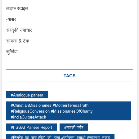
लाइफ स्टाइल
व्यापार
संस्कृति समाचार
सायन्स & टेक
सुर्खियां
TAGS
#Analogue paneer
#ChristianMissionaries #MotherTeresaTruth
#ReligiousConversion #MissionariesOfCharity
#IndiaCultureAttack
#FSSAI Paneer Report
#नकली पनीर
#सिगरेट_का_सच #पेड़ों_की_हत्या #पर्यावरण_बचाओ #स्वास्थ्य_संकट