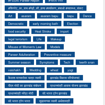
#FSSAI Paneer Report
#नकली पनीर
#सिगरेट_का_सच #पेड़ों_की_हत्या #पर्यावरण_बचाओ #स्वास्थ्य_संकट
Art
asaram
asaram bapu
bapu
Dance
Democratic
early morning bath
Election
food security
Heat Stroke
import
legal terrorism
Life
Makeup
Misuse of Women's Law
Models
Paneer Adulteration
Preventive measure
Summer season
Symptoms
Tech
teerth snan
vaishakh
Wedding
wheat
yogi
कैलाश मानसरोवर यात्रा स्वामी
झारखंड विकास परियोजनाएं
पीएम मोदी का झारखंड संबोधन
प्रधानमंत्री आवास योजना झारखंड
प्रधानमंत्री नरेंद्र मोदी
वंदे भारत ट्रेन झारखंड
वंदे भारत ट्रेन भारत
सुब्रमण्यम स्वामी अर्थशास्त्री