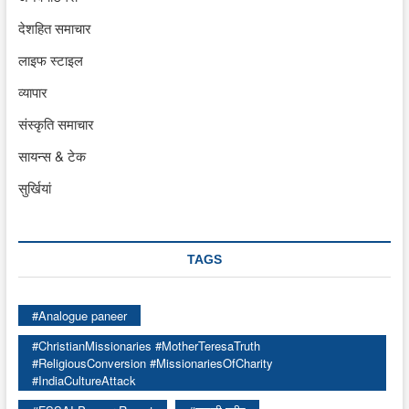
देशहित समाचार
लाइफ स्टाइल
व्यापार
संस्कृति समाचार
सायन्स & टेक
सुर्खियां
TAGS
#Analogue paneer
#ChristianMissionaries #MotherTeresaTruth
#ReligiousConversion #MissionariesOfCharity
#IndiaCultureAttack