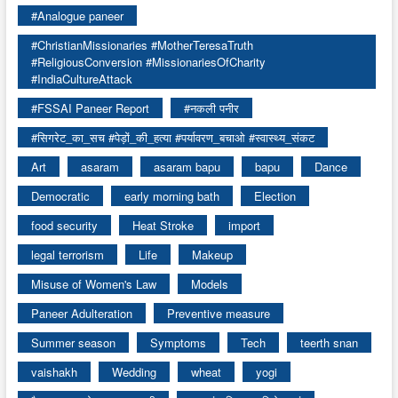
#Analogue paneer
#ChristianMissionaries #MotherTeresaTruth
#ReligiousConversion #MissionariesOfCharity
#IndiaCultureAttack
#FSSAI Paneer Report
#नकली पनीर
#सिगरेट_का_सच #पेड़ों_की_हत्या #पर्यावरण_बचाओ #स्वास्थ्य_संकट
Art
asaram
asaram bapu
bapu
Dance
Democratic
early morning bath
Election
food security
Heat Stroke
import
legal terrorism
Life
Makeup
Misuse of Women's Law
Models
Paneer Adulteration
Preventive measure
Summer season
Symptoms
Tech
teerth snan
vaishakh
Wedding
wheat
yogi