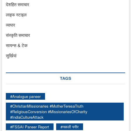
देशहित समाचार
लाइफ स्टाइल
व्यापार
संस्कृति समाचार
सायन्स & टेक
सुर्खियां
TAGS
#Analogue paneer
#ChristianMissionaries #MotherTeresaTruth
#ReligiousConversion #MissionariesOfCharity
#IndiaCultureAttack
#FSSAI Paneer Report
#नकली पनीर