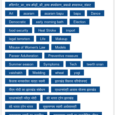
#सिगरेट_का_सच #पेड़ों_की_हत्या #पर्यावरण_बचाओ #स्वास्थ्य_संकट
Art
asaram
asaram bapu
bapu
Dance
Democratic
early morning bath
Election
food security
Heat Stroke
import
legal terrorism
Life
Makeup
Misuse of Women's Law
Models
Paneer Adulteration
Preventive measure
Summer season
Symptoms
Tech
teerth snan
vaishakh
Wedding
wheat
yogi
कैलाश मानसरोवर यात्रा स्वामी
झारखंड विकास परियोजनाएं
पीएम मोदी का झारखंड संबोधन
प्रधानमंत्री आवास योजना झारखंड
प्रधानमंत्री नरेंद्र मोदी
वंदे भारत ट्रेन झारखंड
वंदे भारत ट्रेन भारत
सुब्रमण्यम स्वामी अर्थशास्त्री
सुब्रमण्यम स्वामी का जन्मदिन
सुब्रमण्यम स्वामी का राजनीतिक जीवन