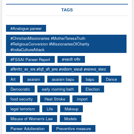
TAGS
#Analogue paneer
#ChristianMissionaries #MotherTeresaTruth
#ReligiousConversion #MissionariesOfCharity
#IndiaCultureAttack
#FSSAI Paneer Report
#नकली पनीर
#सिगरेट_का_सच #पेड़ों_की_हत्या #पर्यावरण_बचाओ #स्वास्थ्य_संकट
Art
asaram
asaram bapu
bapu
Dance
Democratic
early morning bath
Election
food security
Heat Stroke
import
legal terrorism
Life
Makeup
Misuse of Women's Law
Models
Paneer Adulteration
Preventive measure