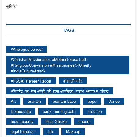
सुर्खियां
TAGS
#Analogue paneer
#ChristianMissionaries #MotherTeresaTruth
#ReligiousConversion #MissionariesOfCharity
#IndiaCultureAttack
#FSSAI Paneer Report
#नकली पनीर
#सिगरेट_का_सच #पेड़ों_की_हत्या #पर्यावरण_बचाओ #स्वास्थ्य_संकट
Art
asaram
asaram bapu
bapu
Dance
Democratic
early morning bath
Election
food security
Heat Stroke
import
legal terrorism
Life
Makeup