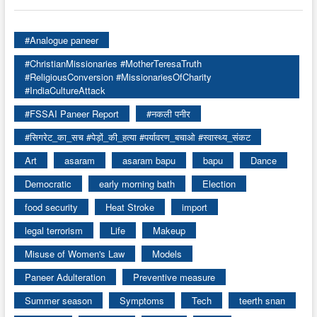
#Analogue paneer
#ChristianMissionaries #MotherTeresaTruth
#ReligiousConversion #MissionariesOfCharity
#IndiaCultureAttack
#FSSAI Paneer Report
#नकली पनीर
#सिगरेट_का_सच #पेड़ों_की_हत्या #पर्यावरण_बचाओ #स्वास्थ्य_संकट
Art
asaram
asaram bapu
bapu
Dance
Democratic
early morning bath
Election
food security
Heat Stroke
import
legal terrorism
Life
Makeup
Misuse of Women's Law
Models
Paneer Adulteration
Preventive measure
Summer season
Symptoms
Tech
teerth snan