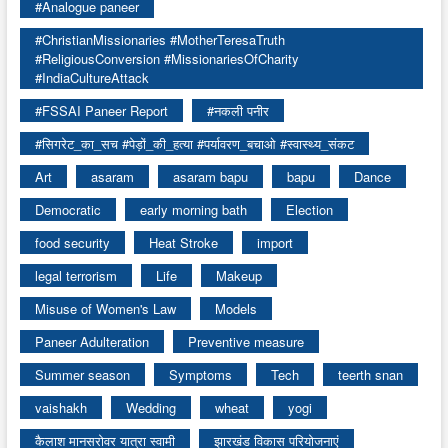
#Analogue paneer
#ChristianMissionaries #MotherTeresaTruth
#ReligiousConversion #MissionariesOfCharity
#IndiaCultureAttack
#FSSAI Paneer Report
#नकली पनीर
#सिगरेट_का_सच #पेड़ों_की_हत्या #पर्यावरण_बचाओ #स्वास्थ्य_संकट
Art
asaram
asaram bapu
bapu
Dance
Democratic
early morning bath
Election
food security
Heat Stroke
import
legal terrorism
Life
Makeup
Misuse of Women's Law
Models
Paneer Adulteration
Preventive measure
Summer season
Symptoms
Tech
teerth snan
vaishakh
Wedding
wheat
yogi
कैलाश मानसरोवर यात्रा स्वामी
झारखंड विकास परियोजनाएं