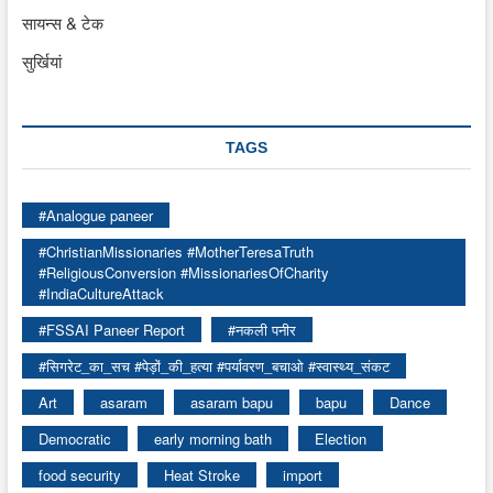
सायन्स & टेक
सुर्खियां
TAGS
#Analogue paneer
#ChristianMissionaries #MotherTeresaTruth
#ReligiousConversion #MissionariesOfCharity
#IndiaCultureAttack
#FSSAI Paneer Report
#नकली पनीर
#सिगरेट_का_सच #पेड़ों_की_हत्या #पर्यावरण_बचाओ #स्वास्थ्य_संकट
Art
asaram
asaram bapu
bapu
Dance
Democratic
early morning bath
Election
food security
Heat Stroke
import