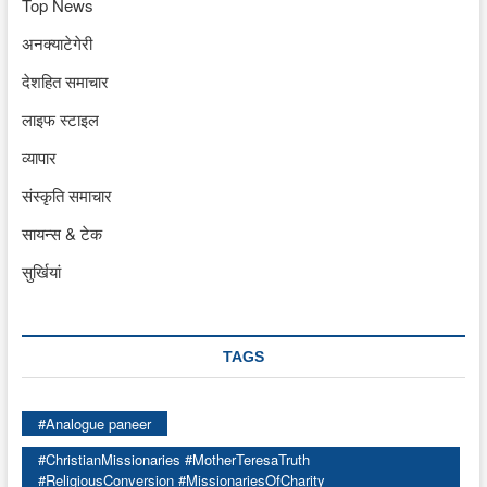
Top News
अनक्याटेगेरी
देशहित समाचार
लाइफ स्टाइल
व्यापार
संस्कृति समाचार
सायन्स & टेक
सुर्खियां
TAGS
#Analogue paneer
#ChristianMissionaries #MotherTeresaTruth
#ReligiousConversion #MissionariesOfCharity