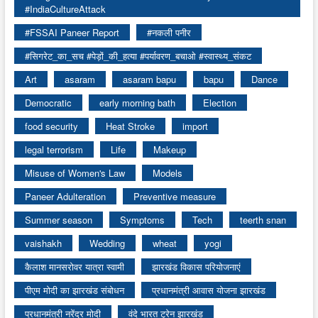
#IndiaCultureAttack
#FSSAI Paneer Report
#नकली पनीर
#सिगरेट_का_सच #पेड़ों_की_हत्या #पर्यावरण_बचाओ #स्वास्थ्य_संकट
Art
asaram
asaram bapu
bapu
Dance
Democratic
early morning bath
Election
food security
Heat Stroke
import
legal terrorism
Life
Makeup
Misuse of Women's Law
Models
Paneer Adulteration
Preventive measure
Summer season
Symptoms
Tech
teerth snan
vaishakh
Wedding
wheat
yogi
कैलाश मानसरोवर यात्रा स्वामी
झारखंड विकास परियोजनाएं
पीएम मोदी का झारखंड संबोधन
प्रधानमंत्री आवास योजना झारखंड
प्रधानमंत्री नरेंद्र मोदी
वंदे भारत ट्रेन झारखंड