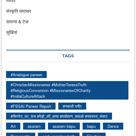
व्यापार
संस्कृति समाचार
सायन्स & टेक
सुर्खियां
TAGS
#Analogue paneer
#ChristianMissionaries #MotherTeresaTruth
#ReligiousConversion #MissionariesOfCharity
#IndiaCultureAttack
#FSSAI Paneer Report
#नकली पनीर
#सिगरेट_का_सच #पेड़ों_की_हत्या #पर्यावरण_बचाओ #स्वास्थ्य_संकट
Art
asaram
asaram bapu
bapu
Dance