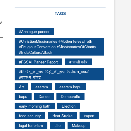
TAGS
ुछ
#Analogue paneer
#ChristianMissionaries #MotherTeresaTruth
#ReligiousConversion #MissionariesOfCharity
#IndiaCultureAttack
#FSSAI Paneer Report
#नकली पनीर
#सिगरेट_का_सच #पेड़ों_की_हत्या #पर्यावरण_बचाओ
#स्वास्थ्य_संकट
Art
asaram
asaram bapu
bapu
Dance
Democratic
early morning bath
Election
food security
Heat Stroke
import
legal terrorism
Life
Makeup