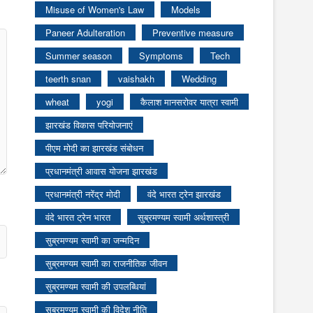
Misuse of Women's Law
Models
Paneer Adulteration
Preventive measure
Summer season
Symptoms
Tech
teerth snan
vaishakh
Wedding
wheat
yogi
कैलाश मानसरोवर यात्रा स्वामी
झारखंड विकास परियोजनाएं
पीएम मोदी का झारखंड संबोधन
प्रधानमंत्री आवास योजना झारखंड
प्रधानमंत्री नरेंद्र मोदी
वंदे भारत ट्रेन झारखंड
वंदे भारत ट्रेन भारत
सुब्रमण्यम स्वामी अर्थशास्त्री
सुब्रमण्यम स्वामी का जन्मदिन
सुब्रमण्यम स्वामी का राजनीतिक जीवन
सुब्रमण्यम स्वामी की उपलब्धियां
सुब्रमण्यम स्वामी की विदेश नीति