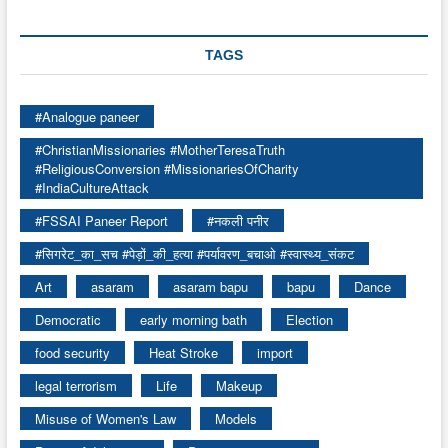
TAGS
#Analogue paneer
#ChristianMissionaries #MotherTeresaTruth
#ReligiousConversion #MissionariesOfCharity
#IndiaCultureAttack
#FSSAI Paneer Report
#नकली पनीर
#सिगरेट_का_सच #पेड़ों_की_हत्या #पर्यावरण_बचाओ #स्वास्थ्य_संकट
Art
asaram
asaram bapu
bapu
Dance
Democratic
early morning bath
Election
food security
Heat Stroke
import
legal terrorism
Life
Makeup
Misuse of Women's Law
Models