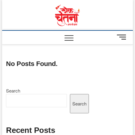
Skip
to
Lok
content
Chetna
M
e
n
u
No Posts Found.
B
u
t
t
o
Search
n
Search
Recent Posts