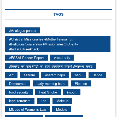
TAGS
#Analogue paneer
#ChristianMissionaries #MotherTeresaTruth
#ReligiousConversion #MissionariesOfCharity
#IndiaCultureAttack
#FSSAI Paneer Report
#नकली पनीर
#सिगरेट_का_सच #पेड़ों_की_हत्या #पर्यावरण_बचाओ #स्वास्थ्य_संकट
Art
asaram
asaram bapu
bapu
Dance
Democratic
early morning bath
Election
food security
Heat Stroke
import
legal terrorism
Life
Makeup
Misuse of Women's Law
Models