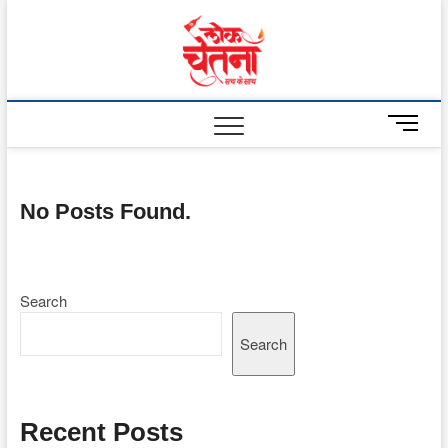
Skip
to
Lok
content
Chetna
M
e
n
u
No Posts Found.
B
u
t
t
o
Search
n
Search
Recent Posts