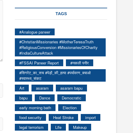
TAGS
#Analogue paneer
#ChristianMissionaries #MotherTeresaTruth
#ReligiousConversion #MissionariesOfCharity
#IndiaCultureAttack
#FSSAI Paneer Report
#नकली पनीर
#सिगरेट_का_सच #पेड़ों_की_हत्या #पर्यावरण_बचाओ
#स्वास्थ्य_संकट
Art
asaram
asaram bapu
bapu
Dance
Democratic
early morning bath
Election
food security
Heat Stroke
import
legal terrorism
Life
Makeup