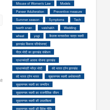
Misuse of Women's Law
Models
Paneer Adulteration
Preventive measure
Summer season
Symptoms
Tech
teerth snan
vaishakh
Wedding
wheat
yogi
कैलाश मानसरोवर यात्रा स्वामी
झारखंड विकास परियोजनाएं
पीएम मोदी का झारखंड संबोधन
प्रधानमंत्री आवास योजना झारखंड
प्रधानमंत्री नरेंद्र मोदी
वंदे भारत ट्रेन झारखंड
वंदे भारत ट्रेन भारत
सुब्रमण्यम स्वामी अर्थशास्त्री
वी
सुब्रमण्यम स्वामी का जन्मदिन
सुब्रमण्यम स्वामी का राजनीतिक जीवन
सुब्रमण्यम स्वामी की उपलब्धियां
सुब्रमण्यम स्वामी की विदेश नीति