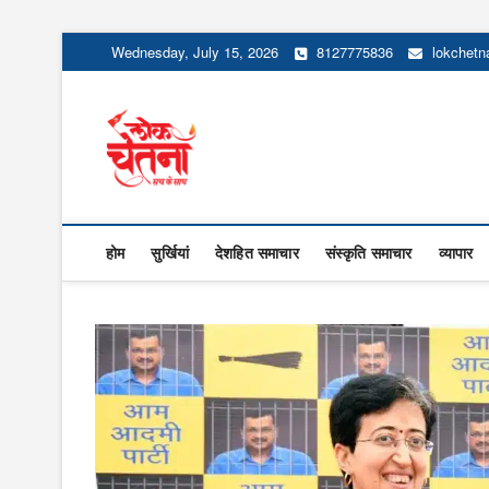
Skip
Wednesday, July 15, 2026
8127775836
lokchet
to
content
Lok Chetna
होम
सुर्खियां
देशहित समाचार
संस्कृति समाचार
व्यापार