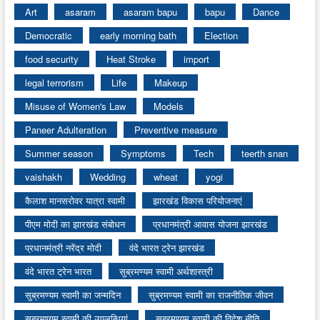
Art
asaram
asaram bapu
bapu
Dance
Democratic
early morning bath
Election
food security
Heat Stroke
import
legal terrorism
Life
Makeup
Misuse of Women's Law
Models
Paneer Adulteration
Preventive measure
Summer season
Symptoms
Tech
teerth snan
vaishakh
Wedding
wheat
yogi
कैलाश मानसरोवर यात्रा स्वामी
झारखंड विकास परियोजनाएं
पीएम मोदी का झारखंड संबोधन
प्रधानमंत्री आवास योजना झारखंड
प्रधानमंत्री नरेंद्र मोदी
वंदे भारत ट्रेन झारखंड
वंदे भारत ट्रेन भारत
सुब्रमण्यम स्वामी अर्थशास्त्री
सुब्रमण्यम स्वामी का जन्मदिन
सुब्रमण्यम स्वामी का राजनीतिक जीवन
सुब्रमण्यम स्वामी की उपलब्धियां
सुब्रमण्यम स्वामी की विदेश नीति