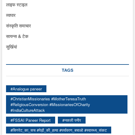
लाइफ स्टाइल
व्यापार
संस्कृति समाचार
सायन्स & टेक
सुर्खियां
TAGS
#Analogue paneer
#ChristianMissionaries #MotherTeresaTruth
#ReligiousConversion #MissionariesOfCharity
#IndiaCultureAttack
#FSSAI Paneer Report
#नकली पनीर
#सिगरेट_का_सच #पेड़ों_की_हत्या #पर्यावरण_बचाओ #स्वास्थ्य_संकट