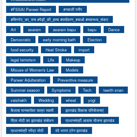
#FSSAI Paneer Report
#नकली पनीर
#सिगरेट_का_सच #पेड़ों_की_हत्या #पर्यावरण_बचाओ #स्वास्थ्य_संकट
Art
asaram
asaram bapu
bapu
Dance
Democratic
early morning bath
Election
food security
Heat Stroke
import
legal terrorism
Life
Makeup
Misuse of Women's Law
Models
Paneer Adulteration
Preventive measure
Summer season
Symptoms
Tech
teerth snan
vaishakh
Wedding
wheat
yogi
कैलाश मानसरोवर यात्रा स्वामी
झारखंड विकास परियोजनाएं
पीएम मोदी का झारखंड संबोधन
प्रधानमंत्री आवास योजना झारखंड
प्रधानमंत्री नरेंद्र मोदी
वंदे भारत ट्रेन झारखंड