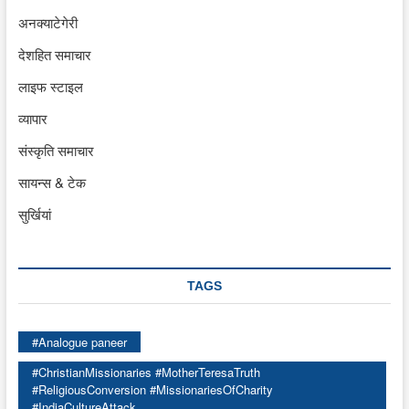
अनक्याटेगेरी
देशहित समाचार
लाइफ स्टाइल
व्यापार
संस्कृति समाचार
सायन्स & टेक
सुर्खियां
TAGS
#Analogue paneer
#ChristianMissionaries #MotherTeresaTruth
#ReligiousConversion #MissionariesOfCharity
#IndiaCultureAttack