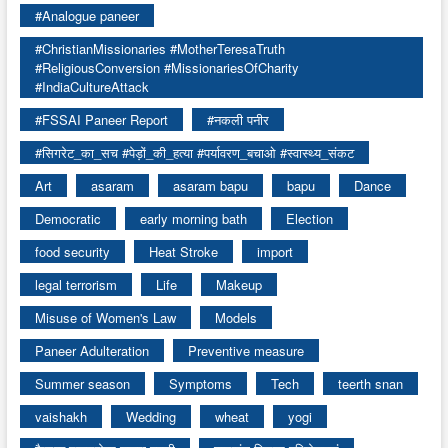
#Analogue paneer
#ChristianMissionaries #MotherTeresaTruth
#ReligiousConversion #MissionariesOfCharity
#IndiaCultureAttack
#FSSAI Paneer Report
#नकली पनीर
#सिगरेट_का_सच #पेड़ों_की_हत्या #पर्यावरण_बचाओ #स्वास्थ्य_संकट
Art
asaram
asaram bapu
bapu
Dance
Democratic
early morning bath
Election
food security
Heat Stroke
import
legal terrorism
Life
Makeup
Misuse of Women's Law
Models
Paneer Adulteration
Preventive measure
Summer season
Symptoms
Tech
teerth snan
vaishakh
Wedding
wheat
yogi