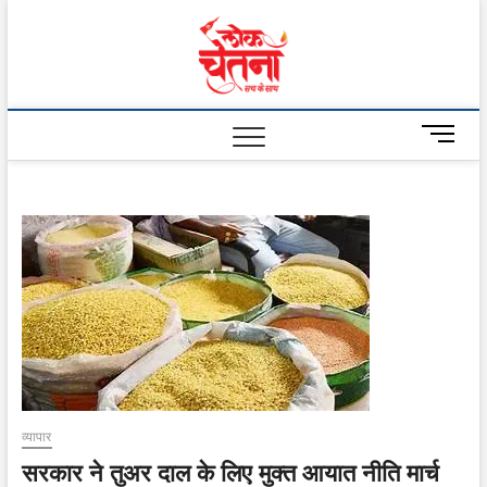
Skip
to
Lok
content
Chetna
M
e
n
u
B
u
t
t
o
n
व्यापार
सरकार ने तुअर दाल के लिए मुक्त आयात नीति मार्च