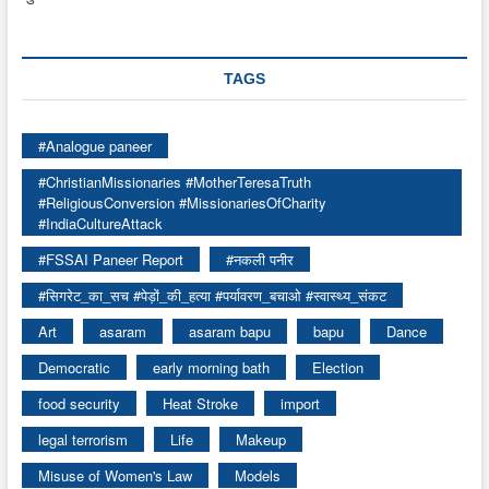
TAGS
#Analogue paneer
#ChristianMissionaries #MotherTeresaTruth
#ReligiousConversion #MissionariesOfCharity
#IndiaCultureAttack
#FSSAI Paneer Report
#नकली पनीर
#सिगरेट_का_सच #पेड़ों_की_हत्या #पर्यावरण_बचाओ #स्वास्थ्य_संकट
Art
asaram
asaram bapu
bapu
Dance
Democratic
early morning bath
Election
food security
Heat Stroke
import
legal terrorism
Life
Makeup
Misuse of Women's Law
Models