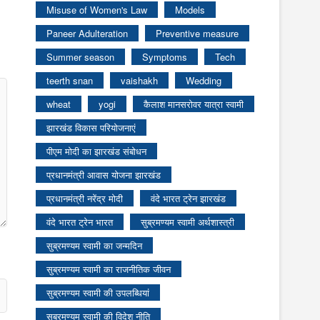
Misuse of Women's Law
Models
Paneer Adulteration
Preventive measure
Summer season
Symptoms
Tech
teerth snan
vaishakh
Wedding
wheat
yogi
कैलाश मानसरोवर यात्रा स्वामी
झारखंड विकास परियोजनाएं
पीएम मोदी का झारखंड संबोधन
प्रधानमंत्री आवास योजना झारखंड
प्रधानमंत्री नरेंद्र मोदी
वंदे भारत ट्रेन झारखंड
वंदे भारत ट्रेन भारत
सुब्रमण्यम स्वामी अर्थशास्त्री
सुब्रमण्यम स्वामी का जन्मदिन
सुब्रमण्यम स्वामी का राजनीतिक जीवन
सुब्रमण्यम स्वामी की उपलब्धियां
सुब्रमण्यम स्वामी की विदेश नीति