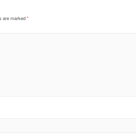
ds are marked
*