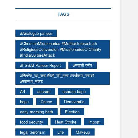
TAGS
#Analogue paneer
#ChristianMissionaries #MotherTeresaTruth
#ReligiousConversion #MissionariesOfCharity
#IndiaCultureAttack
#FSSAI Paneer Report
#नकली पनीर
#सिगरेट_का_सच #पेड़ों_की_हत्या #पर्यावरण_बचाओ
#स्वास्थ्य_संकट
Art
asaram
asaram bapu
bapu
Dance
Democratic
early morning bath
Election
food security
Heat Stroke
import
legal terrorism
Life
Makeup