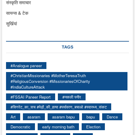
संस्कृति समाचार
सायन्स & टेक
सुर्खियां
TAGS
#Analogue paneer
#ChristianMissionaries #MotherTeresaTruth
#ReligiousConversion #MissionariesOfCharity
#IndiaCultureAttack
#FSSAI Paneer Report
#नकली पनीर
#सिगरेट_का_सच #पेड़ों_की_हत्या #पर्यावरण_बचाओ #स्वास्थ्य_संकट
Art
asaram
asaram bapu
bapu
Dance
Democratic
early morning bath
Election