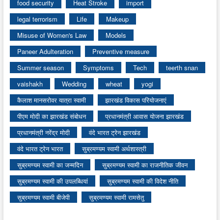
food security
Heat Stroke
import
legal terrorism
Life
Makeup
Misuse of Women's Law
Models
Paneer Adulteration
Preventive measure
Summer season
Symptoms
Tech
teerth snan
vaishakh
Wedding
wheat
yogi
कैलाश मानसरोवर यात्रा स्वामी
झारखंड विकास परियोजनाएं
पीएम मोदी का झारखंड संबोधन
प्रधानमंत्री आवास योजना झारखंड
प्रधानमंत्री नरेंद्र मोदी
वंदे भारत ट्रेन झारखंड
वंदे भारत ट्रेन भारत
सुब्रमण्यम स्वामी अर्थशास्त्री
सुब्रमण्यम स्वामी का जन्मदिन
सुब्रमण्यम स्वामी का राजनीतिक जीवन
सुब्रमण्यम स्वामी की उपलब्धियां
सुब्रमण्यम स्वामी की विदेश नीति
सुब्रमण्यम स्वामी बीजेपी
सुब्रमण्यम स्वामी रामसेतु